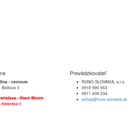
jne
Prevádzkovateľ
lina - centrum
RUNO-SLOVAKIA, s.r.o.
. Bottova 3
0918 590 563
0911 409 234
atislava - Staré Mesto
eshop@runo-slovakia.sk
. Kolárska 1