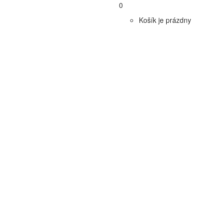
0
Košík je prázdny
ľná náplň