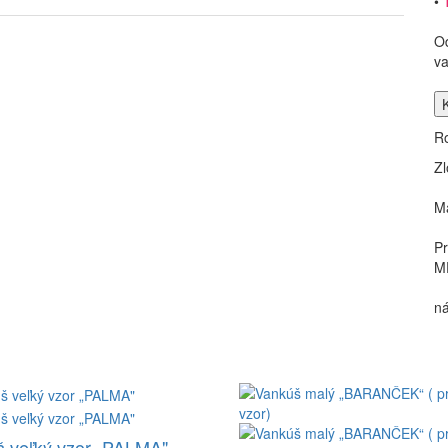
•
O
va
Ro
Zl
Ma
Pr
M
ná
 veľký vzor „PALMA"