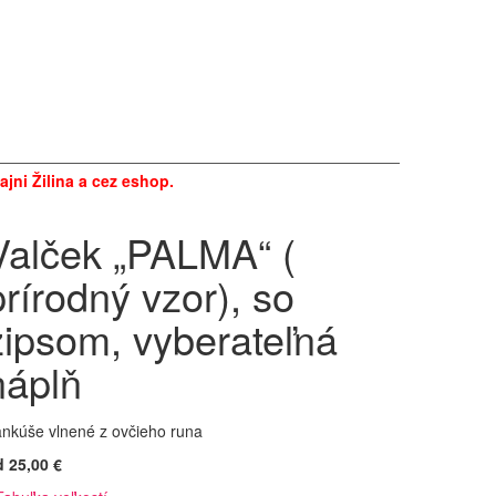
jni Žilina a cez eshop.
Valček „PALMA“ (
prírodný vzor), so
zipsom, vyberateľná
náplň
nkúše vlnené z ovčieho runa
 25,00 €