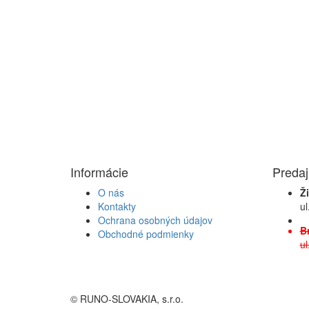
Informácie
Preda
O nás
Ži
Kontakty
ul
Ochrana osobných údajov
Br
Obchodné podmienky
ul
© RUNO-SLOVAKIA, s.r.o.