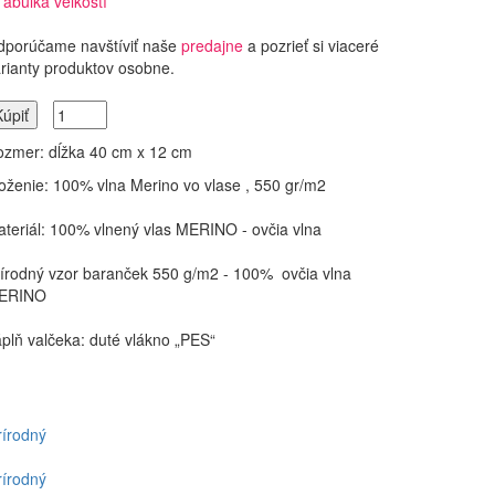
Tabuľka veľkostí
dporúčame navštíviť naše
predajne
a pozrieť si viaceré
rianty produktov osobne.
Kúpiť
zmer: dĺžka 40 cm x 12 cm
oženie: 100% vlna Merino vo vlase , 550 gr/m2
teriál: 100% vlnený vlas MERINO - ovčia vlna
írodný vzor baranček 550 g/m2 - 100% ovčia vlna
ERINO
plň valčeka: duté vlákno „PES“