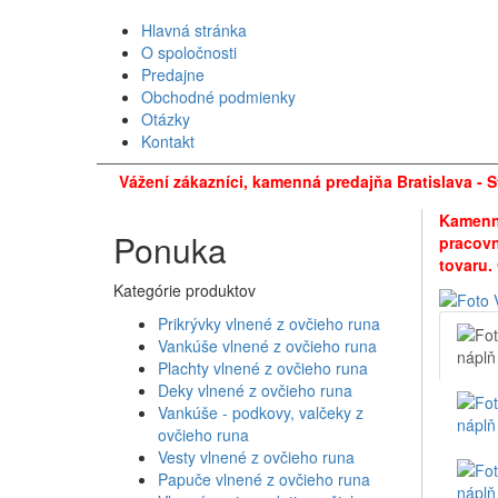
Hlavná stránka
O spoločnosti
Predajne
Obchodné podmienky
Otázky
Kontakt
Vážení zákazníci, kamenná predajňa Bratislava - S
Kamenná
Ponuka
pracovn
tovaru.
Kategórie produktov
Prikrývky vlnené z ovčieho runa
Vankúše vlnené z ovčieho runa
Plachty vlnené z ovčieho runa
Deky vlnené z ovčieho runa
Vankúše - podkovy, valčeky z
ovčieho runa
Vesty vlnené z ovčieho runa
Papuče vlnené z ovčieho runa