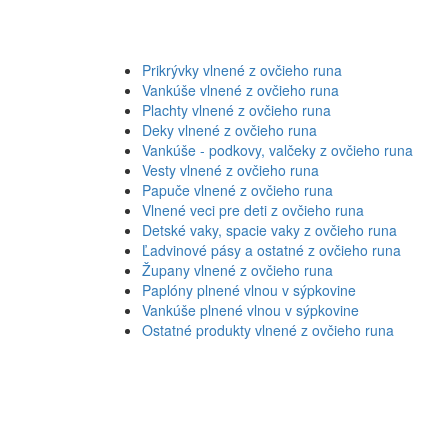
Prikrývky vlnené z ovčieho runa
Vankúše vlnené z ovčieho runa
Plachty vlnené z ovčieho runa
Deky vlnené z ovčieho runa
Vankúše - podkovy, valčeky z ovčieho runa
Vesty vlnené z ovčieho runa
Papuče vlnené z ovčieho runa
Vlnené veci pre deti z ovčieho runa
Detské vaky, spacie vaky z ovčieho runa
Ľadvinové pásy a ostatné z ovčieho runa
Župany vlnené z ovčieho runa
Paplóny plnené vlnou v sýpkovine
Vankúše plnené vlnou v sýpkovine
Ostatné produkty vlnené z ovčieho runa
Vankúše
Kvalitné vlnené vankúše, vyberate